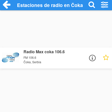
Estaciones de radio en Čoka - Escuchar 
Radio Max coka 106.6
FM 106.6
Čoka, Serbia