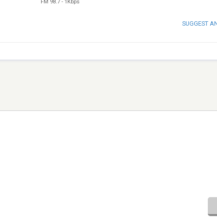
FM 98.7
-
1Kbps
SUGGEST A