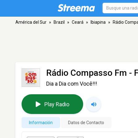
América del Sur
»
Brazil
»
Ceará
»
Ibiapina
»
Rádio Comp
Rádio Compasso Fm
- 
Dia a Dia com Você!!!
Play Radio
Información
Datos de Contacto