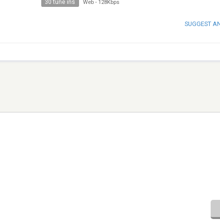
30 tune ins
Web
-
128Kbps
SUGGEST A