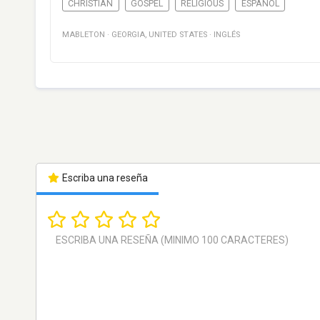
CHRISTIAN
GOSPEL
RELIGIOUS
ESPAÑOL
MABLETON
·
GEORGIA
,
UNITED STATES
·
INGLÉS
Escriba una reseña