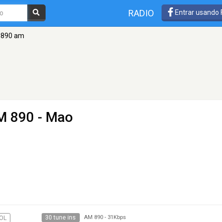
RADIO
Entrar usando
 890 am
M 890 - Mao
30 tune ins
OL
AM 890
-
31Kbps