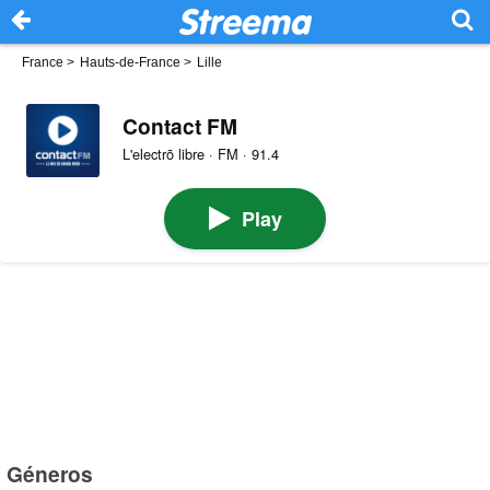
France
>
Hauts-de-France
>
Lille
Contact FM
L'electrõ libre · FM · 91.4
Play
Géneros