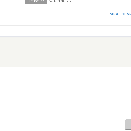
30 tune ins
Web
-
128Kbps
SUGGEST A