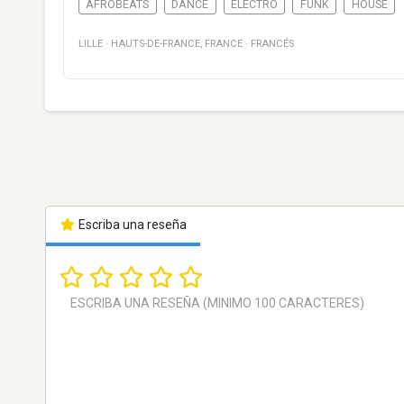
AFROBEATS
DANCE
ELECTRO
FUNK
HOUSE
LILLE
·
HAUTS-DE-FRANCE
,
FRANCE
·
FRANCÉS
Escriba una reseña