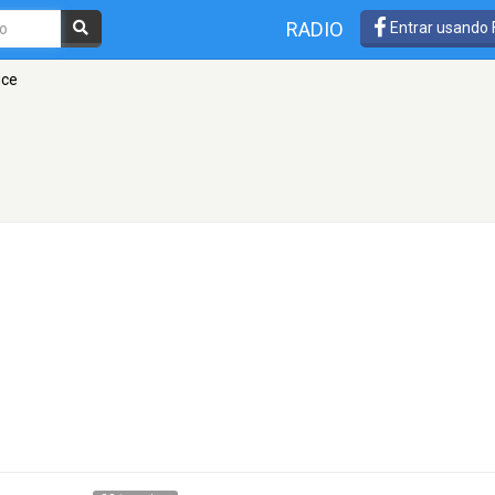
RADIO
Entrar usando
uce