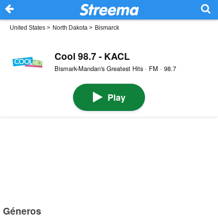
United States
>
North Dakota
>
Bismarck
Cool 98.7 - KACL
Bismark-Mandan's Greatest Hits · FM · 98.7
Play
Géneros