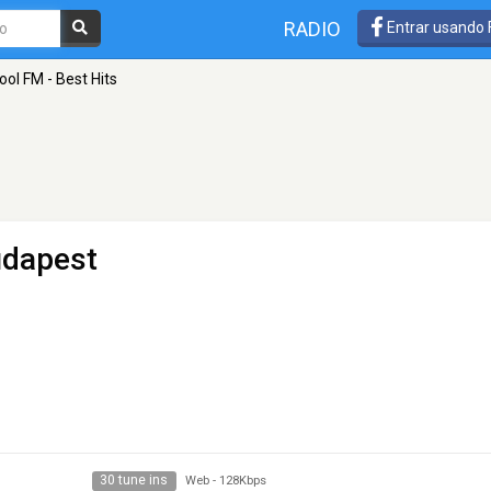
RADIO
Entrar usando
ool FM - Best Hits
udapest
30 tune ins
Web
-
128Kbps