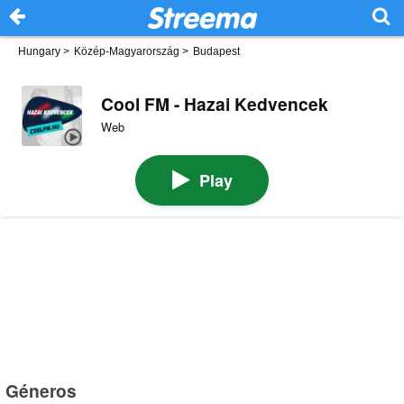
Hungary
>
Közép-Magyarország
>
Budapest
Cool FM - Hazai Kedvencek
Web
Play
Géneros