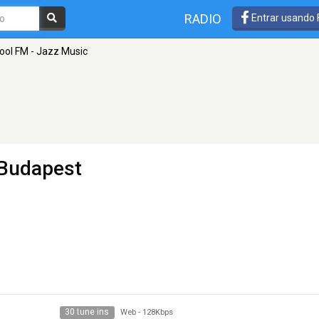
RADIO
Entrar usando
ool FM - Jazz Music
Budapest
30 tune ins
Web
-
128Kbps