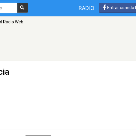
RADIO
Entrar usando
l Radio Web
cia