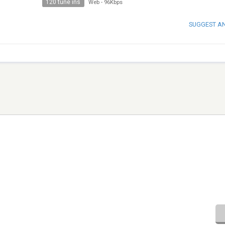
120 tune ins
Web
-
96Kbps
SUGGEST A