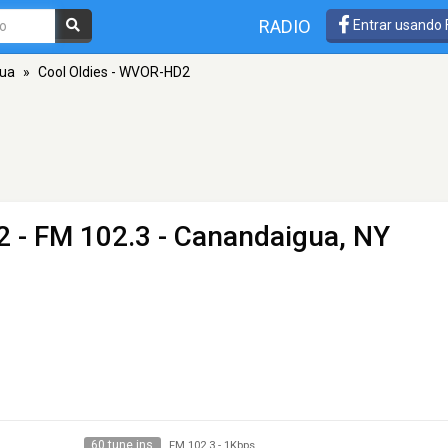
RADIO
Entrar usando
ua
»
Cool Oldies - WVOR-HD2
2
- FM 102.3 - Canandaigua, NY
60 tune ins
FM 102.3
-
1Kbps