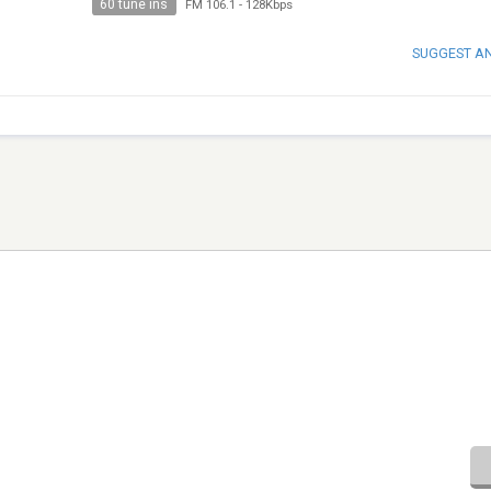
60 tune ins
FM 106.1
-
128Kbps
SUGGEST A