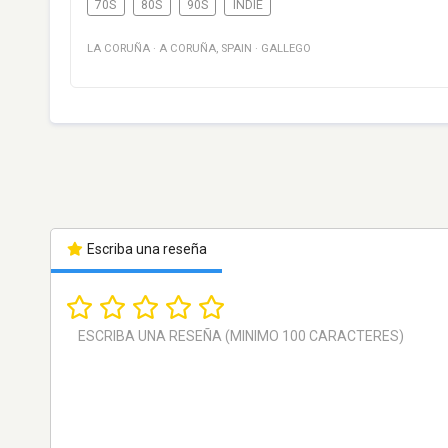
70S
80S
90S
INDIE
LA CORUÑA
·
A CORUÑA
,
SPAIN
·
GALLEGO
Escriba una reseña