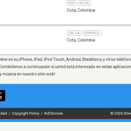
POP
ROCK
Cota
,
Colombia
SALSA
ESPAÑOL
Cota
,
Colombia
line en su iPhone, iPad, iPod Touch, Android, Blackberry y otros teléfon
Contáctenos a continuación si usted está interesado en estas aplicaci
y música en nuestro sitio web!
cidad
/
Copyright Policy
/
AdChoices
© 2026 Stre