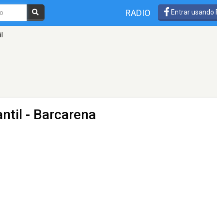
RADIO
Entrar usando
il
antil
- Barcarena