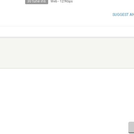
30 tune ins
Web
-
127Kbps
SUGGEST A