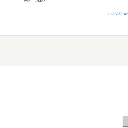
Web
-
128Kbps
SUGGEST A