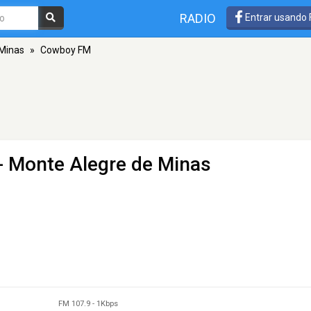
RADIO
Entrar usando
 Minas
»
Cowboy FM
- Monte Alegre de Minas
FM 107.9
-
1Kbps