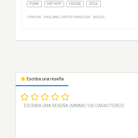
FUNK
HIP HOP
HOUSE
SOUL
LONDON
·
ENGLAND
,
UNITED KINGDOM
·
INGLÉS
Escriba una reseña