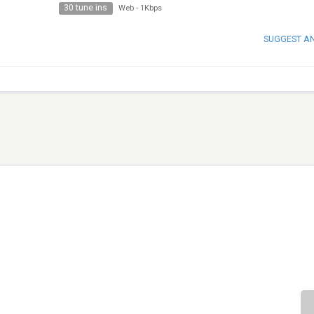
30 tune ins
Web
-
1Kbps
SUGGEST A