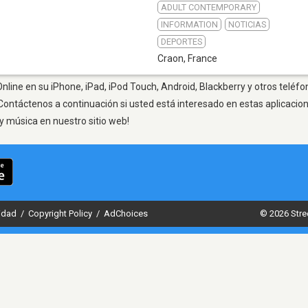
ADULT CONTEMPORARY
INFORMATION
NOTICIAS
DEPORTES
Craon
,
France
nline en su iPhone, iPad, iPod Touch, Android, Blackberry y otros teléfo
Contáctenos a continuación si usted está interesado en estas aplicaci
y música en nuestro sitio web!
cidad
/
Copyright Policy
/
AdChoices
© 2026 Stre