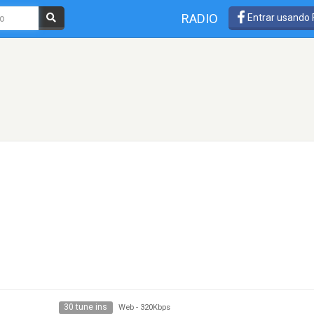
RADIO
Entrar usando
30 tune ins
Web
-
320Kbps