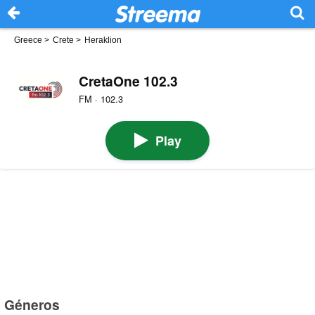
Greece
>
Crete
>
Heraklion
CretaOne 102.3
FM · 102.3
Play
Géneros