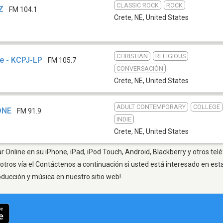
CLASSIC ROCK
ROCK
Z
FM 104.1
Crete, NE
,
United States
CHRISTIAN
RELIGIOUS
le - KCPJ-LP
FM 105.7
CONVERSACIÓN
Crete, NE
,
United States
ADULT CONTEMPORARY
COLLEGE
KDNE
FM 91.9
INDIE
Crete, NE
,
United States
r Online en su iPhone, iPad, iPod Touch, Android, Blackberry y otros tel
otros vía el Contáctenos a continuación si usted está interesado en est
oducción y música en nuestro sitio web!