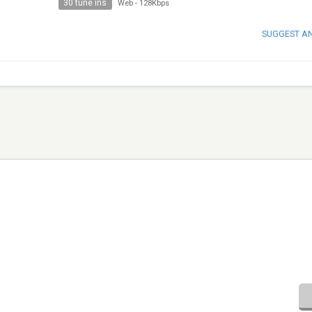
30 tune ins
Web
-
128Kbps
SUGGEST A