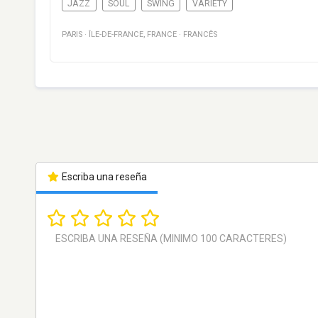
JAZZ
SOUL
SWING
VARIETY
PARIS
·
ÎLE-DE-FRANCE
,
FRANCE
·
FRANCÊS
Escriba una reseña