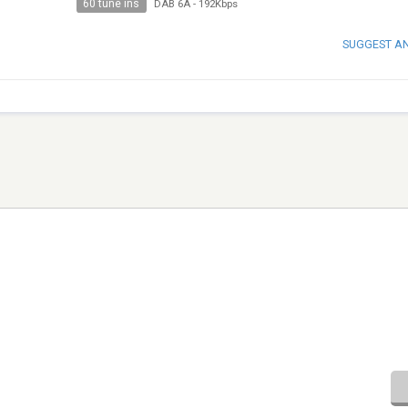
60 tune ins
DAB 6A
-
192Kbps
SUGGEST A