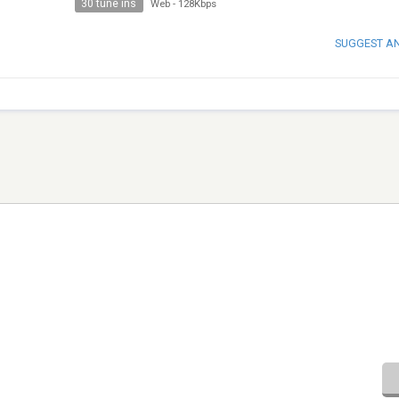
30 tune ins
Web
-
128Kbps
SUGGEST A