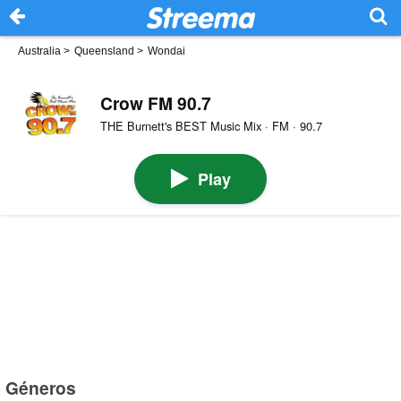
Australia
>
Queensland
>
Wondai
Crow FM 90.7
THE Burnett's BEST Music Mix · FM · 90.7
Play
Géneros