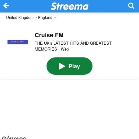
United Kingdom
>
England
>
Cruise FM
THE UK's LATEST HITS AND GREATEST
MEMORIES · Web
Play
Géneros