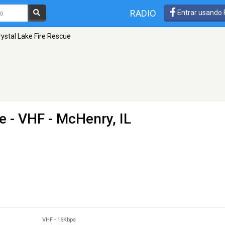
RADIO
Entrar usando
rystal Lake Fire Rescue
ue
- VHF - McHenry, IL
VHF
-
16Kbps