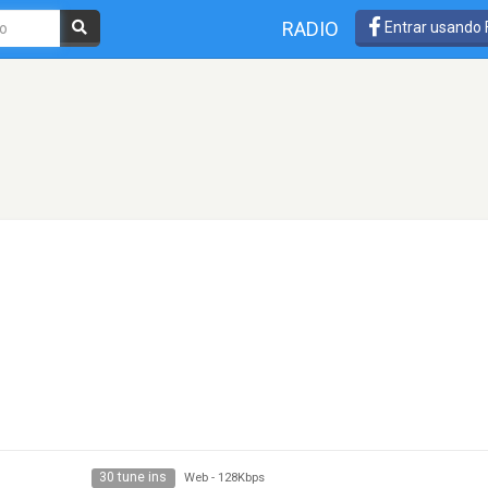
RADIO
Entrar usando
30 tune ins
Web
-
128Kbps