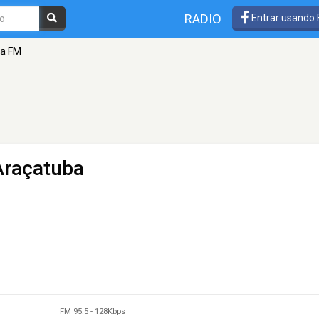
RADIO
Entrar usando
ra FM
Araçatuba
FM 95.5
-
128Kbps