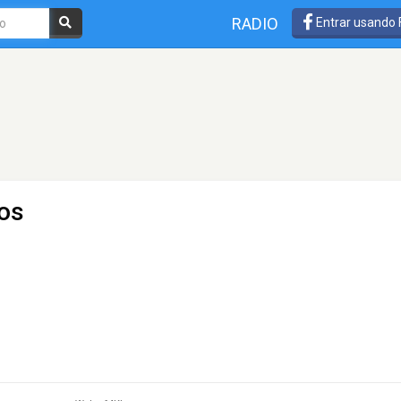
RADIO
Entrar usando
os