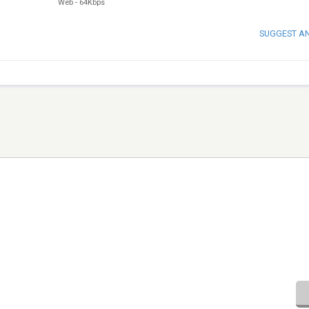
Web
-
64Kbps
SUGGEST A