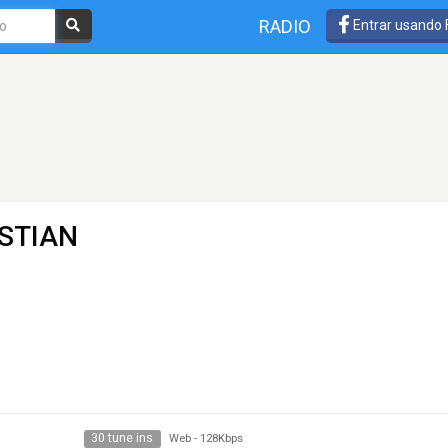
RADIO
Entrar usando
STIAN
30 tune ins
Web
-
128Kbps