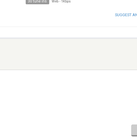
30 tune ins
Web
-
1Kbps
SUGGEST A