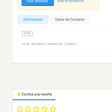
Visit Website
Más información
Información
Datos de Contacto
HITS
PILAR
·
ÑEEMBUCÚ
,
PARAGUAY
·
ESPAÑOL
Escriba una reseña