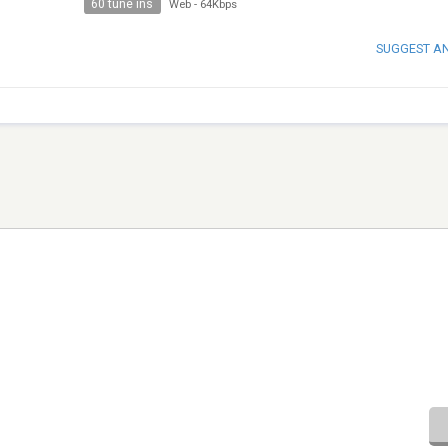
60 tune ins
Web
-
64Kbps
SUGGEST A