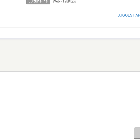
30 tune ins
Web
-
128Kbps
SUGGEST A