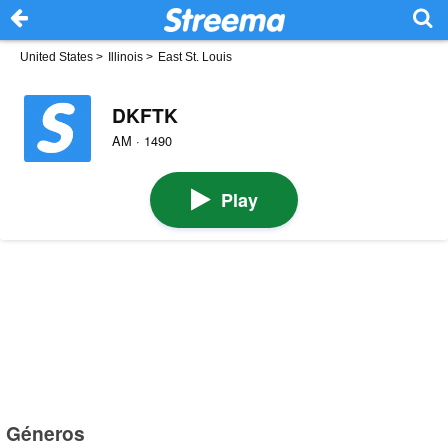
United States
>
Illinois
>
East St. Louis
DKFTK
AM · 1490
Play
Géneros