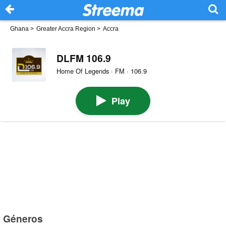
Ghana
>
Greater Accra Region
>
Accra
DLFM 106.9
Home Of Legends · FM · 106.9
Play
Géneros