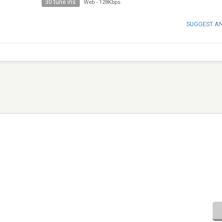
30 tune ins
Web
-
128Kbps
SUGGEST A