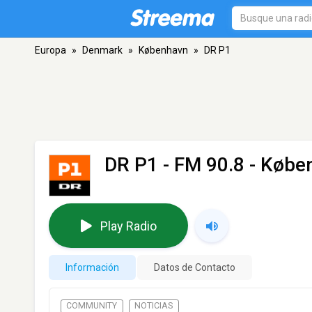
Europa
»
Denmark
»
København
»
DR P1
DR P1
- FM 90.8 - Købe
Play Radio
Información
Datos de Contacto
COMMUNITY
NOTICIAS