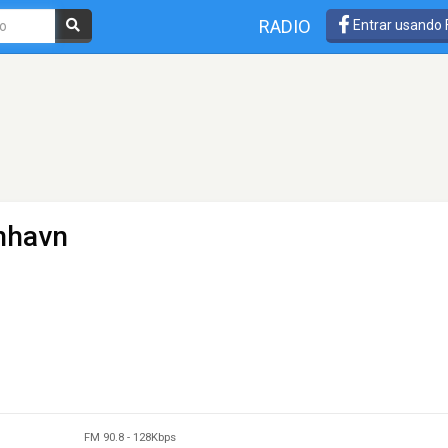
RADIO
Entrar usando
nhavn
FM 90.8
-
128Kbps