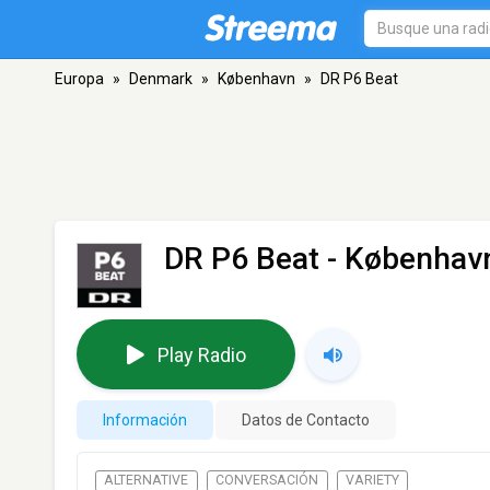
Europa
»
Denmark
»
København
»
DR P6 Beat
DR P6 Beat
- Københav
Play Radio
Información
Datos de Contacto
ALTERNATIVE
CONVERSACIÓN
VARIETY