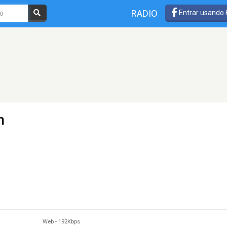
RADIO
Entrar usando
n
Web
-
192Kbps