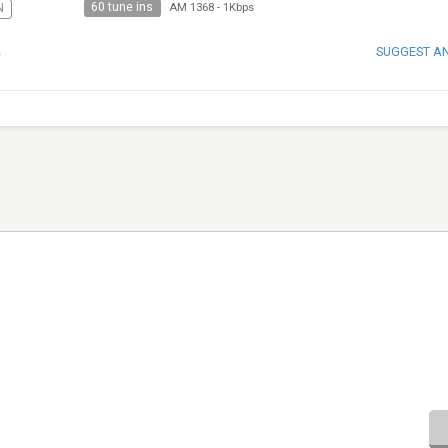
60 tune ins
N
AM 1368
-
1Kbps
SUGGEST A
L