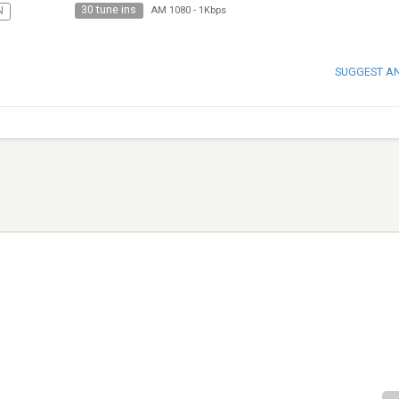
30 tune ins
N
AM 1080
-
1Kbps
SUGGEST A