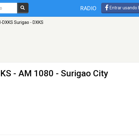
RADIO
Entrar usando
-DXKS Surigao - DXKS
XKS
- AM 1080 - Surigao City