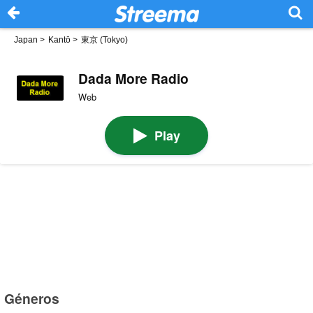
Japan
>
Kantō
>
東京 (Tokyo)
Dada More Radio
Web
Play
Géneros