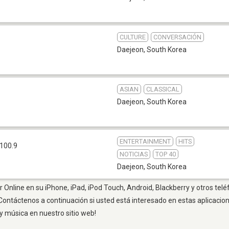
CULTURE
CONVERSACIÓN
Daejeon
,
South Korea
ASIAN
CLASSICAL
Daejeon
,
South Korea
ENTERTAINMENT
HITS
100.9
NOTICIAS
TOP 40
Daejeon
,
South Korea
 Online en su iPhone, iPad, iPod Touch, Android, Blackberry y otros telé
Contáctenos a continuación si usted está interesado en estas aplicaci
y música en nuestro sitio web!