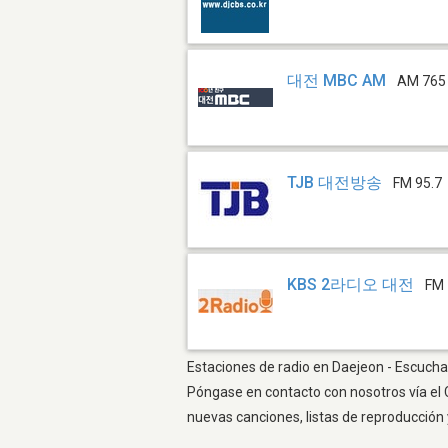
대전 MBC AM
AM 765
TJB 대전방송
FM 95.7
KBS 2라디오 대전
FM 
Estaciones de radio en Daejeon - Escuchar
Póngase en contacto con nosotros vía el 
nuevas canciones, listas de reproducción 