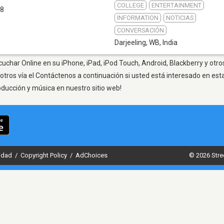
COLLEGE
ENTERTAINMENT
.8
INFORMATION
NOTICIAS
CONVERSACIÓN
Darjeeling, WB
,
India
cuchar Online en su iPhone, iPad, iPod Touch, Android, Blackberry y otr
otros vía el Contáctenos a continuación si usted está interesado en est
oducción y música en nuestro sitio web!
cidad
/
Copyright Policy
/
AdChoices
© 2026 Stre