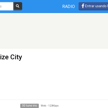
RADIO
Entrar usando
ize City
30 tune ins
Web
-
123Kbps