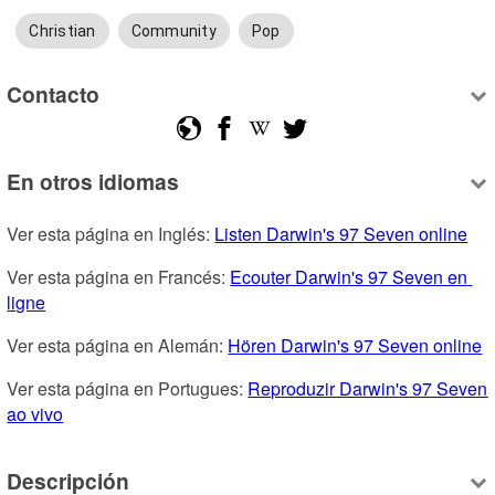
Christian
Community
Pop
Contacto
En otros idiomas
Ver esta página en Inglés: 
Listen Darwin's 97 Seven online
Ver esta página en Francés: 
Ecouter Darwin's 97 Seven en 
ligne
Ver esta página en Alemán: 
Hören Darwin's 97 Seven online
Ver esta página en Portugues: 
Reproduzir Darwin's 97 Seven 
ao vivo
Descripción