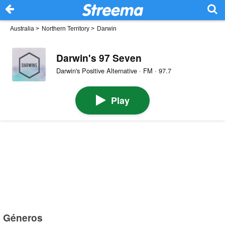
Australia
>
Northern Territory
>
Darwin
Darwin's 97 Seven
Darwin's Positive Alternative · FM · 97.7
Play
Géneros