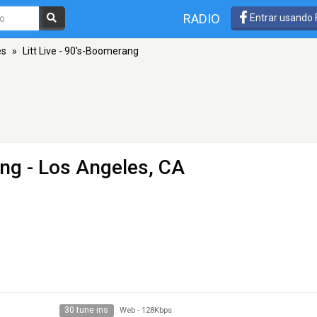
RADIO
Entrar usando
es
»
Litt Live - 90's-Boomerang
ang
- Los Angeles, CA
30 tune ins
Web
-
128Kbps